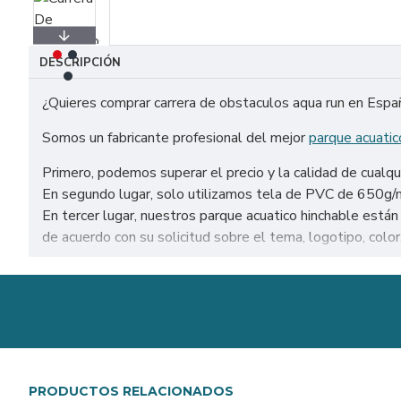
DESCRIPCIÓN
¿Quieres comprar carrera de obstaculos aqua run en Espa
Somos un fabricante profesional del mejor
parque acuatic
Primero, podemos superar el precio y la calidad de cualqu
En segundo lugar, solo utilizamos tela de PVC de 650g/m² 
En tercer lugar, nuestros parque acuatico hinchable es
de acuerdo con su solicitud sobre el tema, logotipo, color
Venta de carrera de obstaculos aqua run en todo el mundo
Málaga, etc.
Nuestra combinación de seguridad, calidad y diseños le bri
PRODUCTOS RELACIONADOS