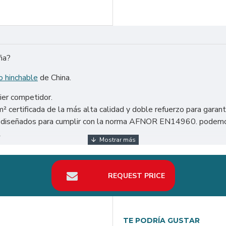
ña?
o hinchable
de China.
ier competidor.
certificada de la más alta calidad y doble refuerzo para garant
tán diseñados para cumplir con la norma AFNOR EN14960. podemo
.
: Estados Unidos, México, Argentina, Chile, etc. Particularmente
REQUEST PRICE
nda el mejor retorno de la inversión en su negocio de alquiler Ca
TE PODRÍA GUSTAR