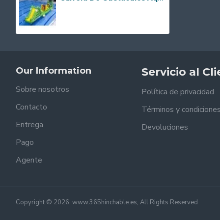
Our Information
Servicio al Cl
Sobre nosotros
Política de privacidad
Contacto
Términos y condicione
Entrega
Devoluciones
Pago
Agente
Copyright © 2026, www.365hinchable.es, All Rights Reserved