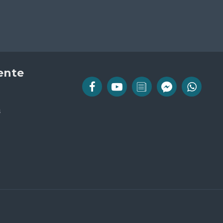
iente
s