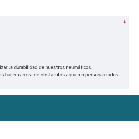
izar la durabilidad de nuestros neumáticos.
s hacer carrera de obstaculos aqua run personalizados
 en España, como Madrid, Barcelona, Valencia, Sevilla,
stillo Hinchable.